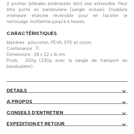
2 poches latérales extérieures dont une extensible. Peut
être porté en bandoulière (sangle incluse). Doublure
intérieure étanche réversible pour en faciliter le
nettoyage. Isotherme jusqu'à 6 heures.
CARACTÉRISTIQUES
Matières : polycoton, PEVA, EPE et coton.
Contenance : 7l
Dimensions : 28 x 22 x 16 cm.
Poids : 260g (330g avec la sangle de transport en
bandoulière).
DETAILS
expand_more
A PROPOS
expand_more
CONSEILS D'ENTRETIEN
expand_more
EXPEDITION ET RETOUR
expand_more