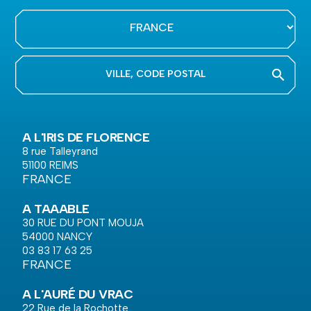
search
A L'IRIS DE FLORENCE
8 rue Talleyrand
51100
REIMS
FRANCE
A TAAABLE
30 RUE DU PONT MOUJA
54000
NANCY
03 83 17 63 25
FRANCE
A L'AURÉ DU VRAC
22 Rue de la Rochotte