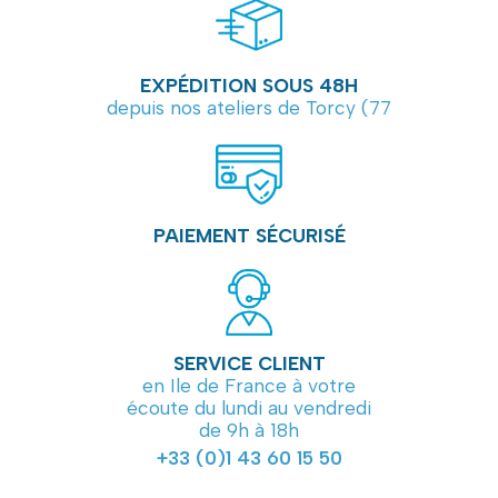
ALPHA B
9295 Avenue Léon Blum
62219
LONGUENESSE
EXPÉDITION SOUS 48H
03 21 95 53 87
depuis nos ateliers de Torcy (77
FRANCE
ALPHA B
14 Rue de Dunkerque
59280
ARMENTIERES
0320 85 54 49
PAIEMENT SÉCURISÉ
FRANCE
ALPHA B
7 Rue de Saint-Omer
62120
AIRE SUR LA LYS
SERVICE CLIENT
03 21 39 06 66
en Ile de France à votre
FRANCE
écoute du lundi au vendredi
de 9h à 18h
ALPHA B
+33 (0)1 43 60 15 50
31 Rue des Treilles
62400
Béthune