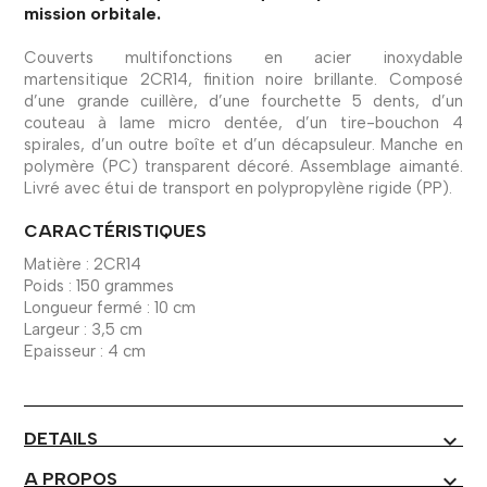
mission orbitale.
Couverts multifonctions en acier inoxydable
martensitique 2CR14, finition noire brillante. Composé
d’une grande cuillère, d’une fourchette 5 dents, d’un
couteau à lame micro dentée, d’un tire-bouchon 4
spirales, d’un outre boîte et d’un décapsuleur. Manche en
polymère (PC) transparent décoré. Assemblage aimanté.
Livré avec étui de transport en polypropylène rigide (PP).
CARACTÉRISTIQUES
Matière : 2CR14
Poids : 150 grammes
Longueur fermé : 10 cm
Largeur : 3,5 cm
Epaisseur : 4 cm
DETAILS
expand_more
A PROPOS
expand_more