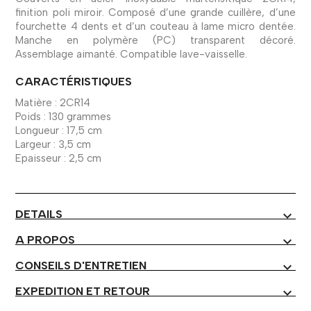
finition poli miroir. Composé d’une grande cuillère, d’une
fourchette 4 dents et d’un couteau à lame micro dentée.
Manche en polymère (PC) transparent décoré.
Assemblage aimanté. Compatible lave-vaisselle.
CARACTÉRISTIQUES
Matière : 2CR14
Poids : 130 grammes
Longueur : 17,5 cm
Largeur : 3,5 cm
Epaisseur : 2,5 cm
DETAILS
expand_more
A PROPOS
expand_more
CONSEILS D'ENTRETIEN
expand_more
EXPEDITION ET RETOUR
expand_more