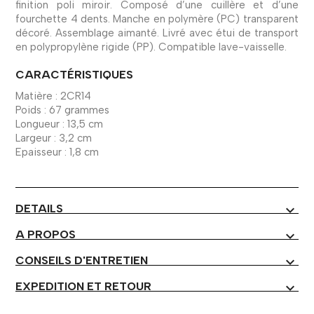
finition poli miroir. Composé d’une cuillère et d’une
fourchette 4 dents. Manche en polymère (PC) transparent
décoré. Assemblage aimanté. Livré avec étui de transport
en polypropylène rigide (PP). Compatible lave-vaisselle.
CARACTÉRISTIQUES
Matière : 2CR14
Poids : 67 grammes
Longueur : 13,5 cm
Largeur : 3,2 cm
Epaisseur : 1,8 cm
DETAILS
expand_more
A PROPOS
expand_more
CONSEILS D'ENTRETIEN
expand_more
EXPEDITION ET RETOUR
expand_more