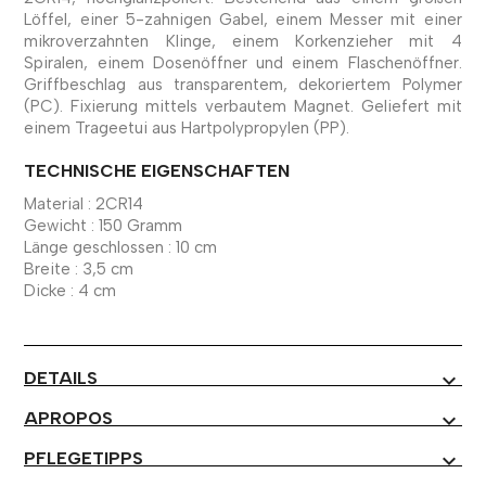
Löffel, einer 5-zahnigen Gabel, einem Messer mit einer
mikroverzahnten Klinge, einem Korkenzieher mit 4
Spiralen, einem Dosenöffner und einem Flaschenöffner.
Griffbeschlag aus transparentem, dekoriertem Polymer
(PC). Fixierung mittels verbautem Magnet. Geliefert mit
einem Trageetui aus Hartpolypropylen (PP).
TECHNISCHE EIGENSCHAFTEN
Material : 2CR14
Gewicht : 150 Gramm
Länge geschlossen : 10 cm
Breite : 3,5 cm
Dicke : 4 cm
DETAILS
expand_more
APROPOS
expand_more
PFLEGETIPPS
expand_more