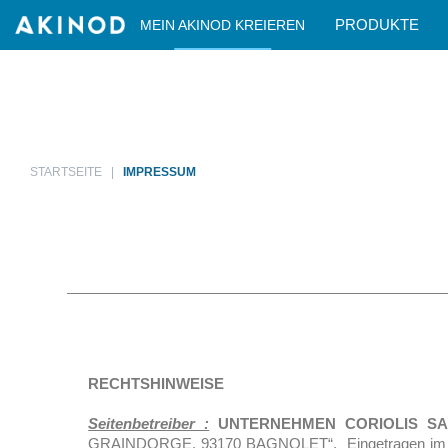
TRANSPORTETUI
TRANSPORTETUI
PRODUKTE
MEIN AKINOD KREIEREN
STARTSEITE
IMPRESSUM
RECHTSHINWEISE
Seitenbetreiber :
UNTERNEHMEN CORIOLIS S
GRAINDORGE, 93170 BAGNOLET“. Eingetragen im Hande