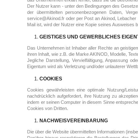
Der Nutzer kann - unter den Bedingungen des Gesetze
der übermittelten personenbezogenen Daten, Verge
service@Akinod.fr oder per Post an Akinod, Lebacher 
Mail ist, wird der Nutzer eine Kopie seines Ausweises b
GEISTIGES UND GEWERBLICHES EIGE
Das Unternehmen ist Inhaber aller Rechte an geistige
ihren Inhalt, wie z.B. die Marke AKINOD, Modelle, Texte 
Jegliche Darstellung, Vervielfältigung, Anpassung 
Eigentum wird als Verletzung und/oder unlauterer Wet
COOKIES
Cookies gewährleisten eine optimale Nutzung/Leist
nachdrücklich aufgefordert, ihre Nutzung zu akzepti
indem er seinen Computer in diesem Sinne entspreche
Cookies von Dritten.
NACHWEISVEREINBARUNG
Die über die Website übermittelten Informationen (insb
Darüber hinaus respektieren die Bestellungen das Pr