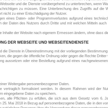
e Webseite und die Dienste vorübergehend zu unterbrechen, wenn War
chrichtigen zu müssen. Eine Unterbrechung des Zugriffs auf die W
t nicht zu einer Entschädigung der Nutzer.
olgen eines Daten- oder Programmverlustes aufgrund eines technis
h der Daten des Nutzers durch Dritte und mit welchen Mitteln auch
 Inhalte der Website nach eigenem Ermessen ändern, ohne dass dies 
NG DER WEBSEITE UND WEBSEITENDIENSTE
 die Dienste in Übereinstimmung mit der vorliegenden Bestimmung 
, die gegen die öffentliche Ordnung oder gegen die Rechte Dritter 
ung aussetzen oder eine Bestellung aufgrund eines nachgewiesene
 keiner Weitergabe personenbezogener Daten.
ertraglich formalisiert werden. In diesem Rahmen wird der Nutz
ern eingegebene Daten zu speichern.
, alle Pflichten zu erfüllen, die sich aus dem Gesetz vom 6. Ja
25. Mai 2018 in Bezug auf personenbezogene Daten, die in den vom
nen natürlichen Personen über die Verwendung dieser personenbezoge