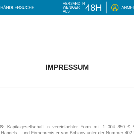
VERSAND IN
48H
HÄNDLERSUCHE
ANME
WENIGER
ALS
IMPRESSUM
AS:
Kapitalgesellschaft in vereinfachter Form mit 1 004 850
ls – und Firmenregister von Bobigny unter der Nummer 402 900 9