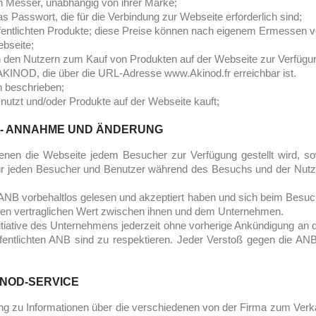
n Messer, unabhängig von ihrer Marke;
 Passwort, die für die Verbindung zur Webseite erforderlich sind;
röffentlichten Produkte; diese Preise können nach eigenem Ermesse
ebseite;
 den Nutzern zum Kauf von Produkten auf der Webseite zur Verfügung
AKINOD, die über die URL-Adresse www.Akinod.fr erreichbar ist.
 beschrieben;
 nutzt und/oder Produkte auf der Webseite kauft;
- ANNAHME UND ÄNDERUNG
nen die Webseite jedem Besucher zur Verfügung gestellt wird, so
d für jeden Besucher und Benutzer während des Besuchs und der Nutz
 ANB vorbehaltlos gelesen und akzeptiert haben und sich beim Besuc
inen vertraglichen Wert zwischen ihnen und dem Unternehmen.
nitiative des Unternehmens jederzeit ohne vorherige Ankündigung a
ffentlichten ANB sind zu respektieren. Jeder Verstoß gegen die A
INOD-SERVICE
 zu Informationen über die verschiedenen von der Firma zum Verka