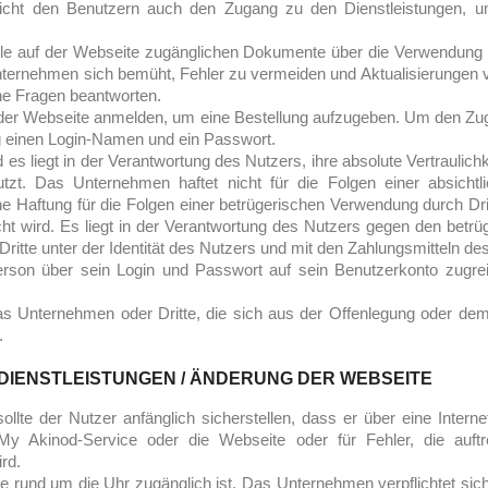
öglicht den Benutzern auch den Zugang zu den Dienstleistungen
 alle auf der Webseite zugänglichen Dokumente über die Verwendung
ternehmen sich bemüht, Fehler zu vermeiden und Aktualisierungen v
ne Fragen beantworten.
der Webseite anmelden, um eine Bestellung aufzugeben. Um den Zugri
ng einen Login-Namen und ein Passwort.
s liegt in der Verantwortung des Nutzers, ihre absolute Vertraulichk
nutzt. Das Unternehmen haftet nicht für die Folgen einer absichtl
e Haftung für die Folgen einer betrügerischen Verwendung durch Dr
wird. Es liegt in der Verantwortung des Nutzers gegen den betrüg
itte unter der Identität des Nutzers und mit den Zahlungsmitteln des
rson über sein Login und Passwort auf sein Benutzerkonto zugreif
as Unternehmen oder Dritte, die sich aus der Offenlegung oder de
n.
DIENSTLEISTUNGEN / ÄNDERUNG DER WEBSEITE
lte der Nutzer anfänglich sicherstellen, dass er über eine Interne
 My Akinod-Service oder die Webseite oder für Fehler, die auft
rd.
e rund um die Uhr zugänglich ist. Das Unternehmen verpflichtet sic