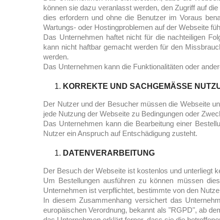
können sie dazu veranlasst werden, den Zugriff auf di
dies erfordern und ohne die Benutzer im Voraus bena
Wartungs- oder Hostingproblemen auf der Webseite führ
Das Unternehmen haftet nicht für die nachteiligen F
kann nicht haftbar gemacht werden für den Missbrauc
werden.
Das Unternehmen kann die Funktionalitäten oder andere
KORREKTE UND SACHGEMÄSSE NUTZU
Der Nutzer und der Besucher müssen die Webseite und
jede Nutzung der Webseite zu Bedingungen oder Zwecken
Das Unternehmen kann die Bearbeitung einer Bestell
Nutzer ein Anspruch auf Entschädigung zusteht.
DATENVERARBEITUNG
Der Besuch der Webseite ist kostenlos und unterliegt
Um Bestellungen ausführen zu können müssen diese v
Unternehmen ist verpflichtet, bestimmte von den Nutz
In diesem Zusammenhang versichert das Unternehmen
europäischen Verordnung, bekannt als "RGPD", ab dem 
das Unternehmen erklärt ferner, dass sie die betroffe