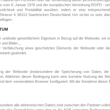
s vom 6. Januar 1978 und der europäischen Verordnung RGPD - sei
sslichkeit und Portabilität ausüben, indem er eine entsprechen
Strasse 4, 66113 Saarbrücken Deutschland. Um sicher zu sein, dass 
eifügen.
NTUM
m und/oder gewerblichem Eigentum in Bezug auf die Webseite, sei es
und Bilder....
oder Verfälschung eines geschützten Elements der Webseite oder d
tbewerb geahndet.
ung der Webseite (insbesondere die Speicherung von Daten, die 
eren. Ablehnen dieser Bedingung kann eine korrekte Nutzung der We
nd dem verwendeten Browser konfiguriert. Mit der Annahme dieser 
esondere alle elektronischen Daten) sind zwischen den Parteien volls
inzip des Doppelklicks unter den an die AGB erinnerten Bedingun