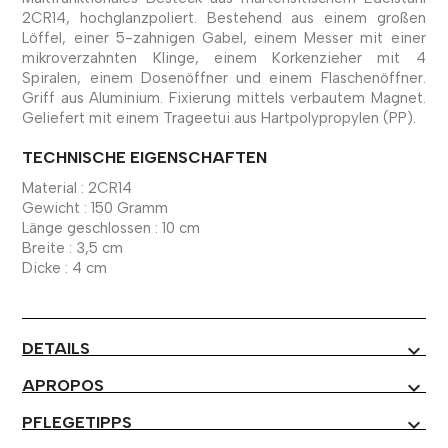
2CR14, hochglanzpoliert. Bestehend aus einem großen
Löffel, einer 5-zahnigen Gabel, einem Messer mit einer
mikroverzahnten Klinge, einem Korkenzieher mit 4
Spiralen, einem Dosenöffner und einem Flaschenöffner.
Griff aus Aluminium. Fixierung mittels verbautem Magnet.
Geliefert mit einem Trageetui aus Hartpolypropylen (PP).
TECHNISCHE EIGENSCHAFTEN
Material : 2CR14
Gewicht : 150 Gramm
Länge geschlossen : 10 cm
Breite : 3,5 cm
Dicke : 4 cm
DETAILS
expand_more
APROPOS
expand_more
PFLEGETIPPS
expand_more