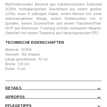
Multifunktionales Besteck aus martensitischem Edelstahl
2CR14, hochglanzpoliert. Bestehend aus einem großen
Löffel, einer 5-zahnigen Gabel, einem Messer mit einer
mikroverzahnten Klinge, einem Korkenzieher mit 4
Spiralen, einem Dosenöffner und einem Flaschenöffner.
Griff aus Aluminium. Fixierung mittels verbautem Magnet.
Geliefert mit einem Trageetui aus Hartpolypropylen (PP).
TECHNISCHE EIGENSCHAFTEN
Material : 2CR14
Gewicht : 150 Gramm
Länge geschlossen : 10 cm
Breite : 3,5 cm
Dicke : 4 cm
DETAILS
expand_more
APROPOS
expand_more
PFLEGETIPPS
expand_more