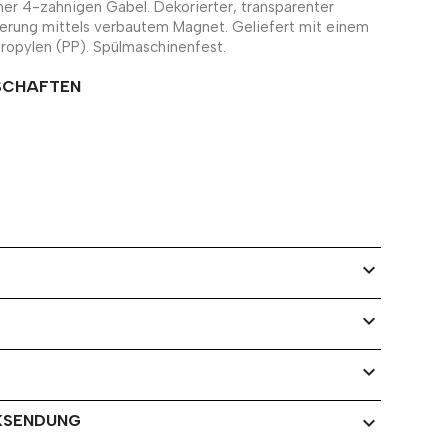
ner 4-zahnigen Gabel. Dekorierter, transparenter
ierung mittels verbautem Magnet. Geliefert mit einem
ropylen (PP). Spülmaschinenfest.
SCHAFTEN
expand_more
expand_more
expand_more
KSENDUNG
expand_more