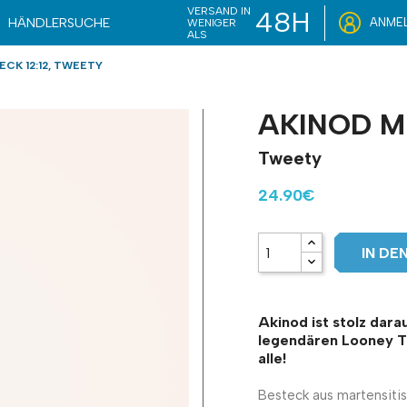
VERSAND IN
48H
HÄNDLERSUCHE
ANME
WENIGER
ALS
ECK 12:12, TWEETY
AKINOD MI
Tweety
24.90€
IN D
Akinod ist stolz dara
legendären Looney Tu
alle!
Besteck aus martensiti