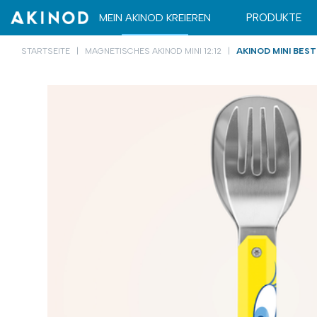
TRANSPORTETUI
TRANSPORTETUI
MEIN AKINOD KREIEREN
PRODUKTE
STARTSEITE
MAGNETISCHES AKINOD MINI 12:12
AKINOD MINI BEST